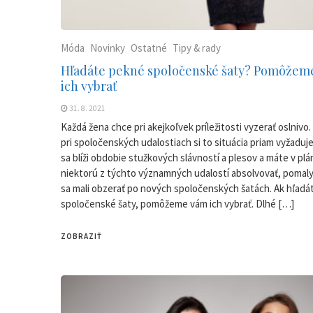
Móda
Novinky
Ostatné
Tipy & rady
Hľadáte pekné spoločenské šaty? Pomôžem
ich vybrať
31. 8. 2021
Každá žena chce pri akejkoľvek príležitosti vyzerať oslnivo.
pri spoločenských udalostiach si to situácia priam vyžaduj
sa blíži obdobie stužkových slávností a plesov a máte v plá
niektorú z týchto významných udalostí absolvovať, pomaly
sa mali obzerať po nových spoločenských šatách. Ak hľad
spoločenské šaty, pomôžeme vám ich vybrať. Dlhé […]
ZOBRAZIŤ