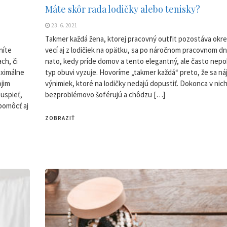
Máte skôr rada lodičky alebo tenisky?
23. 6. 2021
Takmer každá žena, ktorej pracovný outfit pozostáva okr
níte
vecí aj z lodičiek na opätku, sa po náročnom pracovnom dni
ch, či
nato, kedy príde domov a tento elegantný, ale často nep
aximálne
typ obuvi vyzuje. Hovoríme „takmer každá“ preto, že sa ná
ojim
výnimiek, ktoré na lodičky nedajú dopustiť. Dokonca v nic
 uspieť,
bezproblémovo šoférujú a chôdzu […]
pomôcť aj
ZOBRAZIŤ