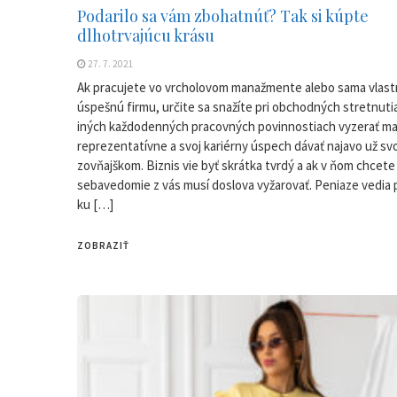
Podarilo sa vám zbohatnúť? Tak si kúpte
dlhotrvajúcu krásu
27. 7. 2021
Ak pracujete vo vrcholovom manažmente alebo sama vlast
úspešnú firmu, určite sa snažíte pri obchodných stretnutia
iných každodenných pracovných povinnostiach vyzerať m
reprezentatívne a svoj kariérny úspech dávať najavo už sv
zovňajškom. Biznis vie byť skrátka tvrdý a ak v ňom chcete
sebavedomie z vás musí doslova vyžarovať. Peniaze vedia 
ku […]
ZOBRAZIŤ