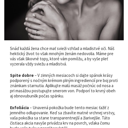
Snáď každá žena chce mať svieži vzhľad a mladistvé oči. Náš
hektický život to však mnohým ženám nedovolia. Máme pre
vás však šikovné topy, ktoré vám pomôžu, a by vyše pleť
vyzerala vždy sviežu a mladistvá.
Spite dobre
– V zimných mesiacoch si dajte spánok krásy
podporený s nočným krémom plným ingrediencií pre boj proti
známkam starnutia. Aplikujte malú masáž počnúc od nosa a
pri masážou postupujte smerom von. Podporí to krvný obeh
aj obnovubuněk počas spánku.
Exfoliácia
– Unavená pokožka bude tento mesiac ťažiť z
jemného odlupovanie. Keď sa zbavíte matné vrchnej vrstvy,
vaša pokožka sa stane transparentnejší a žiarivejšie. Táto
čistiaca akcia navyše privádza krv na povrch, vďaka čomu