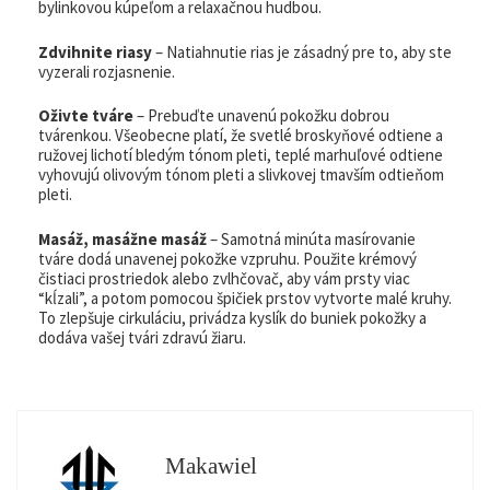
bylinkovou kúpeľom a relaxačnou hudbou.
Zdvihnite riasy
– Natiahnutie rias je zásadný pre to, aby ste
vyzerali rozjasnenie.
Oživte tváre
– Prebuďte unavenú pokožku dobrou
tvárenkou. Všeobecne platí, že svetlé broskyňové odtiene a
ružovej lichotí bledým tónom pleti, teplé marhuľové odtiene
vyhovujú olivovým tónom pleti a slivkovej tmavším odtieňom
pleti.
Masáž, masážne masáž
– Samotná minúta masírovanie
tváre dodá unavenej pokožke vzpruhu. Použite krémový
čistiaci prostriedok alebo zvlhčovač, aby vám prsty viac
“kĺzali”, a potom pomocou špičiek prstov vytvorte malé kruhy.
To zlepšuje cirkuláciu, privádza kyslík do buniek pokožky a
dodáva vašej tvári zdravú žiaru.
Makawiel