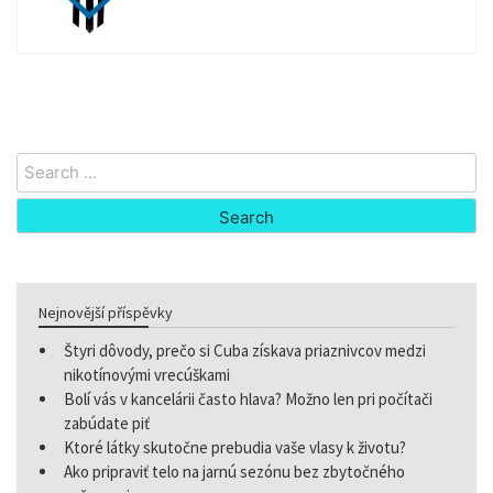
Search
for:
Nejnovější příspěvky
Štyri dôvody, prečo si Cuba získava priaznivcov medzi
nikotínovými vrecúškami
Bolí vás v kancelárii často hlava? Možno len pri počítači
zabúdate piť
Ktoré látky skutočne prebudia vaše vlasy k životu?
Ako pripraviť telo na jarnú sezónu bez zbytočného