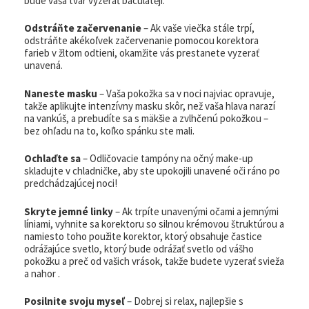
bude vaša tvár vyzerať baculatěji.
Odstráňte začervenanie
– Ak vaše viečka stále trpí,
odstráňte akékoľvek začervenanie pomocou korektora
farieb v žltom odtieni, okamžite vás prestanete vyzerať
unavená.
Naneste masku
– Vaša pokožka sa v noci najviac opravuje,
takže aplikujte intenzívny masku skôr, než vaša hlava narazí
na vankúš, a prebudíte sa s mäkšie a zvlhčenú pokožkou –
bez ohľadu na to, koľko spánku ste mali.
Ochlaďte sa
– Odličovacie tampóny na očný make-up
skladujte v chladničke, aby ste upokojili unavené oči ráno po
predchádzajúcej noci!
Skryte jemné linky
– Ak trpíte unavenými očami a jemnými
líniami, vyhnite sa korektoru so silnou krémovou štruktúrou a
namiesto toho použite korektor, ktorý obsahuje častice
odrážajúce svetlo, ktorý bude odrážať svetlo od vášho
pokožku a preč od vašich vrások, takže budete vyzerať svieža
a nahor .
Posilnite svoju myseľ
– Dobrej si relax, najlepšie s