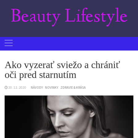
Skip
Beauty Lifestyle
to
content
Ako vyzerať sviežo a chrániť
oči pred starnutím
20. 12. 2020
NÁVODY
NOVINKY
ZDRAVIE & KRÁSA