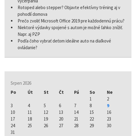
vyčerpania
Rotoped alebo stepper? Objavte efektívny tréning aj v
pohodlí domova
Prečo zvoliť Microsoft Office 2019 pre každodennú prácu?
Niektoré výdavky spojené s autom je možné ľahko znížiť.
Napr. aj PZP
Podľa čoho vybrať deťom ideálne auto na diaľkové
ovládanie?
Srpen 2026
Po
Út
St
Čt
Pá
So
Ne
1
2
3
4
5
6
7
8
9
10
11
12
13
14
15
16
17
18
19
20
21
22
23
24
25
26
27
28
29
30
31