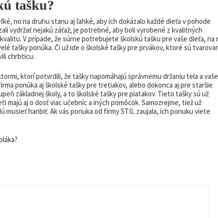
kú tašku?
ľké, no na druhu stanu aj ľahké, aby ich dokázalo každé dieťa v pohode
zali vydržať nejakú záťaž, je potrebné, aby boli vyrobené z kvalitných
 kvalitu. V prípade, že súrne potrebujete školskú tašku pre vaše dieťa, na 
elé tašky ponúka. Či už ide o
školské tašky pre prvákov
, ktoré sú tvarova
li chrbticu.
tormi, ktorí potvrdili, že tašky napomáhajú správnemu držaniu tela a vaše
 firma ponúka aj
školské tašky pre tretiakov
, alebo dokonca aj pre staršie
peň základnej školy, a to
školské tašky pre piatakov
. Tieto tašky sú už
ti majú aj o dosť viac učebníc a iných pomôcok. Samozrejme, tiež už
udú musieť hanbiť. Ak vás ponuka od firmy STIL zaujala, ich ponuku viete
oláka?