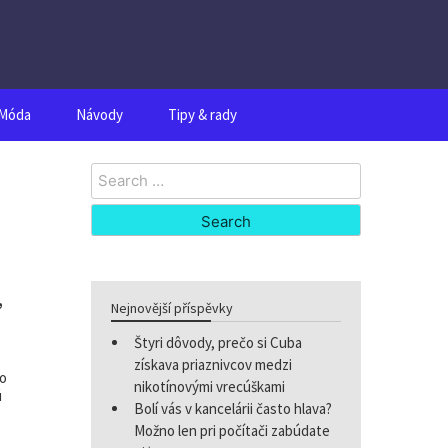
Móda
Návody
Tipy & rady
Search
for:
,
Nejnovější příspěvky
Štyri dôvody, prečo si Cuba
získava priaznivcov medzi
lo
nikotínovými vrecúškami
ú
Bolí vás v kancelárii často hlava?
Možno len pri počítači zabúdate