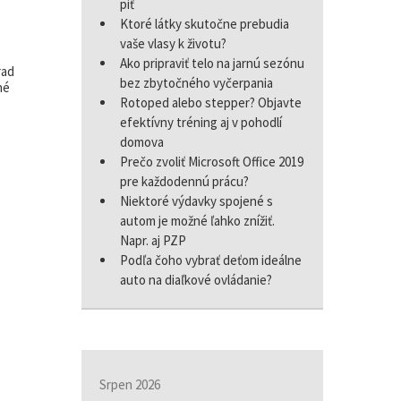
piť
Ktoré látky skutočne prebudia
vaše vlasy k životu?
Ako pripraviť telo na jarnú sezónu
rad
bez zbytočného vyčerpania
né
Rotoped alebo stepper? Objavte
efektívny tréning aj v pohodlí
domova
Prečo zvoliť Microsoft Office 2019
pre každodennú prácu?
Niektoré výdavky spojené s
autom je možné ľahko znížiť.
Napr. aj PZP
Podľa čoho vybrať deťom ideálne
auto na diaľkové ovládanie?
Srpen 2026