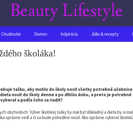
Beauty Lifestyle
Chudnutie
Domov
Inšpirácia
Jídlo & recepty
aždého školáka!
rebuje tašku, aby mohlo do školy nosiť všetky potrebné učebnice
dieťa nosiť do školy denne a po dlhšiu dobu, a preto je potrebné
vyberať a podľa čoho sa riadiť?
nych obchodoch. Výber školskej tašky by mal byť dôkladný a dieťa by si ma
ška správne sedí a či sa bude pohodlne nosiť. Ako správne vyberať školsk