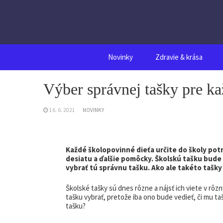
Skip
to
content
Novinky
Zdravie & krása
Výber správnej tašky pre k
16. 6. 2021
NOVINKY
Každé školopovinné dieťa určite do školy pot
desiatu a ďalšie pomôcky. Školskú tašku bude 
vybrať tú správnu tašku. Ako ale takéto tašky 
Školské tašky sú dnes rôzne a nájsť ich viete v rôz
tašku vybrať, pretože iba ono bude vedieť, či mu ta
tašku?