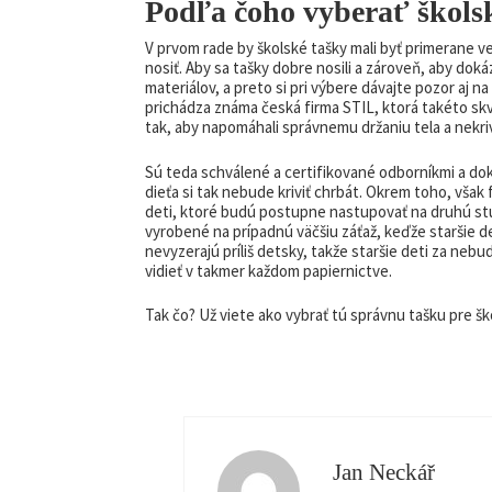
Podľa čoho vyberať škols
V prvom rade by
školské tašky
mali byť primerane ve
nosiť. Aby sa tašky dobre nosili a zároveň, aby doká
materiálov, a preto si pri výbere dávajte pozor aj na
prichádza známa česká firma STIL, ktorá takéto skv
tak, aby napomáhali správnemu držaniu tela a nekrivi
Sú teda schválené a certifikované odborníkmi a dok
dieťa si tak nebude kriviť chrbát. Okrem toho, však
deti, ktoré budú postupne nastupovať na druhú stu
vyrobené na prípadnú väčšiu záťaž, keďže staršie de
nevyzerajú príliš detsky, takže staršie deti za neb
vidieť v takmer každom papiernictve.
Tak čo? Už viete ako vybrať tú správnu tašku pre šk
Jan Neckář