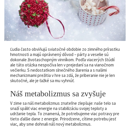
Ľudia často obviňujú sviatočné obdobie zo zimného prírastku
hmotnosti a majú oprávnený dôvod – párty a veselie sú
dokonale životaschopným vinníkom. Podľa viacerých štúdií
ale táto otázka nespočíva len v prejedaní sa na vianočnom
večierku. S nedostatkom slnečného žiarenia a s našimi
mechanizmami prežitia v hre sa zdá, že priberanie nie je len
skutočné, ale je ťažké sa mu vyhnúť.
Náš metabolizmus sa zvyšuje
V zime sa náš metabolizmus znateľne zlepšuje: naše telo sa
snaží spáliť viac energie na stabilizáciu svojej teploty a
udržanie tepla. To znamená, že potrebujeme viac potravy pre
tieto ďalšie dane z energie. Prirodzene, cítime potrebu jesť
viac, aby sme dohnali náš nový metabolizmus.