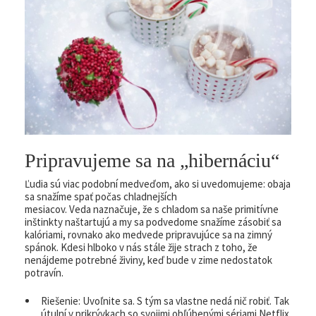
Pripravujeme sa na „hibernáciu“
Ľudia sú viac podobní medveďom, ako si uvedomujeme: obaja
sa snažíme spať počas chladnejších
mesiacov. Veda naznačuje, že s chladom sa naše primitívne
inštinkty naštartujú a my sa podvedome snažíme zásobiť sa
kalóriami, rovnako ako medvede pripravujúce sa na zimný
spánok. Kdesi hlboko v nás stále žije strach z toho, že
nenájdeme potrebné živiny, keď bude v zime nedostatok
potravín.
Riešenie: Uvoľnite sa. S tým sa vlastne nedá nič robiť. Tak
útulní v prikrývkach so svojimi obľúbenými sériami Netflix