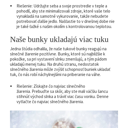
Riešenie: Udržujte seba a svoje prostredie v teple a
pohodlí, aby ste minimalizovali zdroje, ktoré vaše telo
vynakladá na samotné vykurovanie, takže nebudete
potrebovať ďalšie jedlo. Našťastie to v dnešnej dobe nie
je také ťažké s našim okolím s kontrolovanou teplotou.
Naše bunky ukladajú viac tuku
Jedna štúdia odhalila, že naše tukové bunky reagujú na
slnečné žiarenie pozitívne. Bunky, ktoré sú najbližšie k
pokožke, sa pri vystavení slnku zmenšujú, a tým pádom
ukladajú menej tuku. Na druhú stranu, nedostatok
slnečného žiarenia môže zvýšiť schopnosť buniek ukladať
tuk, čo nás robí náchylnejšími na priberanie na váhe.
Riešenie: Získajte čo najviac slnečného
žiarenia. Prebuďte sa skôr, aby ste mali väčšiu šancu
stihnúť východ slnka a tráviť viac času vonku. Denne
vytlačte čo najviac slnečného žiarenia.