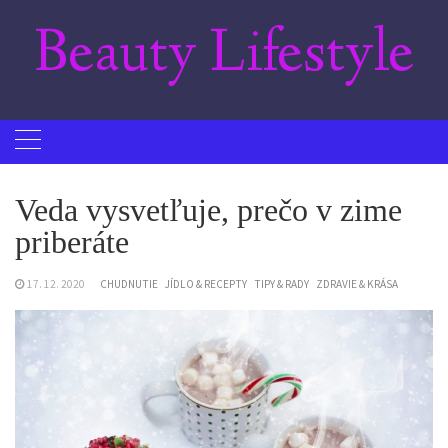
Skip
Beauty Lifestyle
to
content
Veda vysvetľuje, prečo v zime
priberáte
17. 12. 2020
CHUDNUTIE
JÍDLO & RECEPTY
TIPY & RADY
ZDRAVIE & KRÁSA