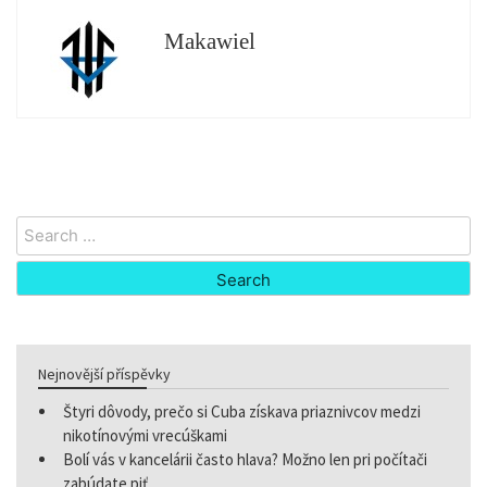
Makawiel
Search
for:
Nejnovější příspěvky
Štyri dôvody, prečo si Cuba získava priaznivcov medzi
nikotínovými vrecúškami
Bolí vás v kancelárii často hlava? Možno len pri počítači
zabúdate piť