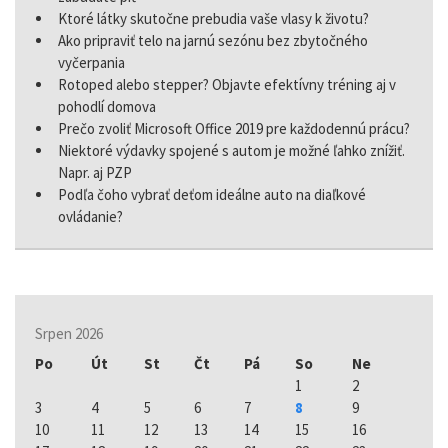
Ktoré látky skutočne prebudia vaše vlasy k životu?
Ako pripraviť telo na jarnú sezónu bez zbytočného
vyčerpania
Rotoped alebo stepper? Objavte efektívny tréning aj v
pohodlí domova
Prečo zvoliť Microsoft Office 2019 pre každodennú prácu?
Niektoré výdavky spojené s autom je možné ľahko znížiť.
Napr. aj PZP
Podľa čoho vybrať deťom ideálne auto na diaľkové
ovládanie?
Srpen 2026
Po
Út
St
Čt
Pá
So
Ne
1
2
3
4
5
6
7
8
9
10
11
12
13
14
15
16