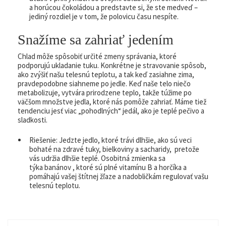
a horúcou čokoládou a predstavte si, že ste medveď –
jediný rozdiel je v tom, že polovicu času nespíte.
Snažíme sa zahriať jedením
Chlad môže spôsobiť určité zmeny správania, ktoré
podporujú ukladanie tuku. Konkrétne je stravovanie spôsob,
ako zvýšiť našu telesnú teplotu, a tak keď zasiahne zima,
pravdepodobne siahneme po jedle. Keď naše telo niečo
metabolizuje, vytvára prirodzene teplo, takže túžime po
väčšom množstve jedla, ktoré nás pomôže zahriať. Máme tiež
tendenciu jesť viac „pohodlných“ jedál, ako je teplé pečivo a
sladkosti.
Riešenie: Jedzte jedlo, ktoré trávi dlhšie, ako sú veci
bohaté na zdravé tuky, bielkoviny a sacharidy, pretože
vás udržia dlhšie teplé. Osobitná zmienka sa
týka banánov , ktoré sú plné vitamínu B a horčíka a
pomáhajú vašej štítnej žľaze a nadobličkám regulovať vašu
telesnú teplotu.