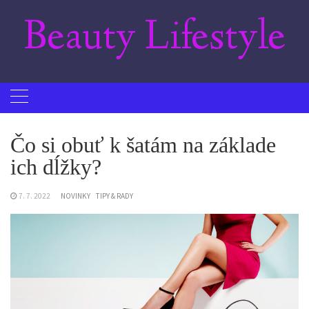
Skip
Beauty Lifestyle
to
content
Čo si obuť k šatám na základe
ich dĺžky?
7. 7. 2022
NOVINKY
TIPY & RADY