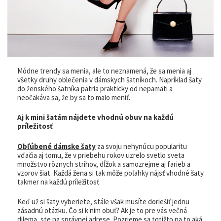
Módne trendy sa menia, ale to neznamená, že sa menia aj
všetky druhy oblečenia v dámskych šatníkoch. Napríklad šaty
do ženského šatníka patria prakticky od nepamäti a
neočakáva sa, že by sa to malo meniť.
Aj k mini šatám nájdete vhodnú obuv na každú
príležitosť
Obľúbené dámske šaty
za svoju nehynúcu popularitu
vďačia aj tomu, že v priebehu rokov uzrelo svetlo sveta
množstvo rôznych strihov, dĺžok a samozrejme aj farieb a
vzorov šiat. Každá žena si tak môže poľahky nájsť vhodné šaty
takmer na každú príležitosť.
Keď už si šaty vyberiete, stále však musíte doriešiť jednu
zásadnú otázku. Čo si k nim obuť? Ak je to pre vás večná
dilema, ste na správnej adrese. Pozrieme sa totižto na to aká