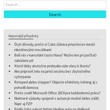
Search
for:
Nejnovější příspěvky
Štyri dôvody, prečo si Cuba získava priaznivcov medzi
nikotínovými vrecúškami
Bolí vás v kancelárii často hlava? Možno len pri počítači
zabúdate piť
Ktoré látky skutočne prebudia vaše vlasy k životu?
Ako pripraviť telo na jarnú sezónu bez zbytočného
vyčerpania
Rotoped alebo stepper? Objavte efektívny tréning aj v
pohodlí domova
Prečo zvoliť Microsoft Office 2019 pre každodennú prácu?
Niektoré výdavky spojené s autom je možné ľahko znížiť.
Napr. aj PZP
Podľa čoho vybrať deťom ideálne auto na diaľkové