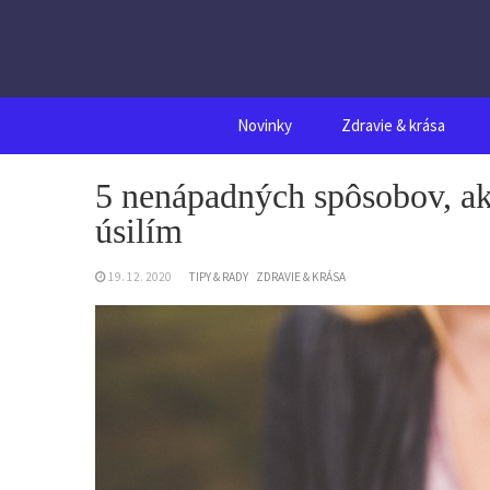
Skip
to
content
Novinky
Zdravie & krása
5 nenápadných spôsobov, ak
úsilím
19. 12. 2020
TIPY & RADY
ZDRAVIE & KRÁSA