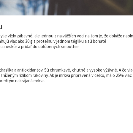
u
je vždy zábavné, ale jednou z najväčších vecí na tom je, že dokáže napln
ujú viac ako 30 g z proteínu v jednom tégliku a sú bohaté
ť na neskôr a pridať do obľúbených smoothie.
 draslíka a antioxidantov. Sú chrumkavé, chutné a vysoko výživné. A čo via
 zníženým rizikom rakoviny. Ak je mrkva pripravená v celku, má o 25% viac
o predtým nakrájaná mrkva.