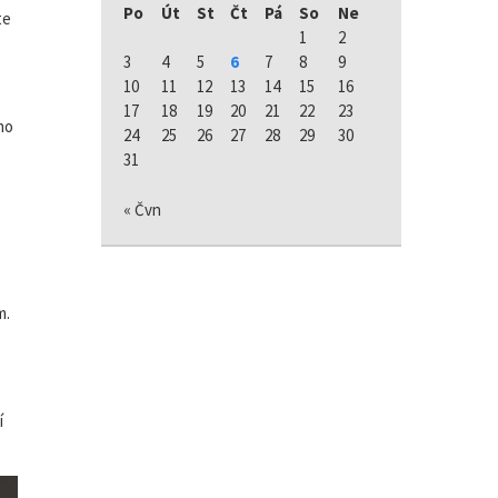
Po
Út
St
Čt
Pá
So
Ne
te
1
2
3
4
5
6
7
8
9
10
11
12
13
14
15
16
17
18
19
20
21
22
23
ho
24
25
26
27
28
29
30
31
« Čvn
m.
e
í