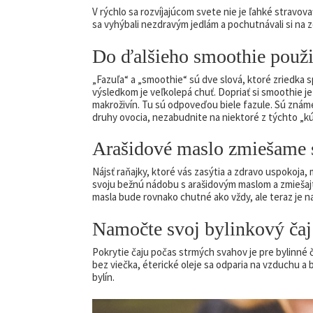
V rýchlo sa rozvíjajúcom svete nie je ľahké stravov
sa vyhýbali nezdravým jedlám a pochutnávali si na
Do ďalšieho smoothie použit
„Fazuľa“ a „smoothie“ sú dve slová, ktoré zriedka sp
výsledkom je veľkolepá chuť. Dopriať si smoothie 
makroživín. Tu sú odpoveďou biele fazule. Sú znám
druhy ovocia, nezabudnite na niektoré z týchto „k
Arašidové maslo zmiešame 
Nájsť raňajky, ktoré vás zasýtia a zdravo uspokoja, 
svoju bežnú nádobu s arašidovým maslom a zmiešajt
masla bude rovnako chutné ako vždy, ale teraz je 
Namočte svoj bylinkový čaj
Pokrytie čaju počas strmých svahov je pre bylinné č
bez viečka, éterické oleje sa odparia na vzduchu a
bylín.