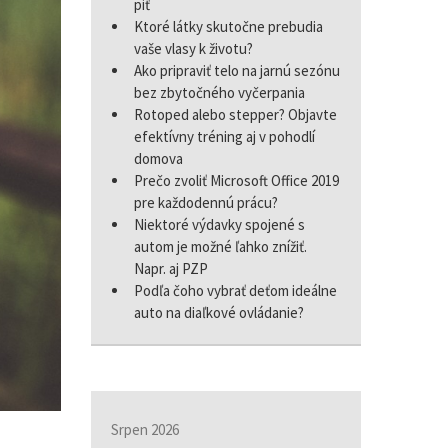
piť
Ktoré látky skutočne prebudia
vaše vlasy k životu?
Ako pripraviť telo na jarnú sezónu
bez zbytočného vyčerpania
Rotoped alebo stepper? Objavte
efektívny tréning aj v pohodlí
domova
Prečo zvoliť Microsoft Office 2019
pre každodennú prácu?
Niektoré výdavky spojené s
autom je možné ľahko znížiť.
Napr. aj PZP
Podľa čoho vybrať deťom ideálne
auto na diaľkové ovládanie?
Srpen 2026