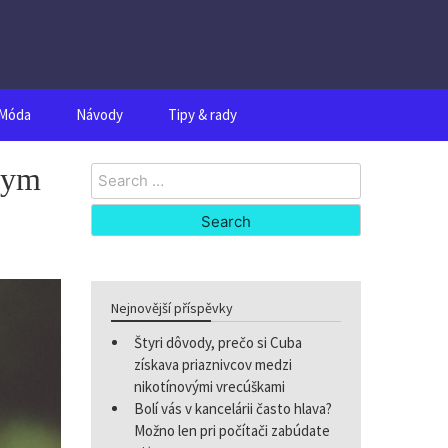
Móda
Návody
Tipy & rady
nym
Search
for:
Nejnovější příspěvky
Štyri dôvody, prečo si Cuba
získava priaznivcov medzi
nikotínovými vrecúškami
Bolí vás v kancelárii často hlava?
Možno len pri počítači zabúdate