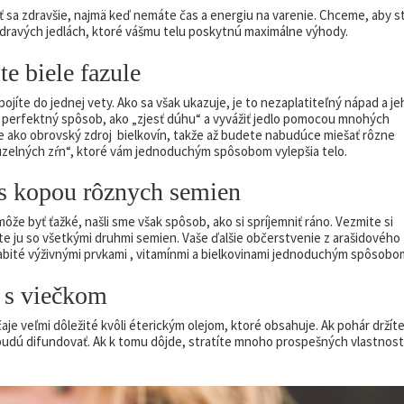
ať sa zdravšie, najmä keď nemáte čas a energiu na varenie. Chceme, aby s
 zdravých jedlách, ktoré vášmu telu poskytnú maximálne výhody.
e biele fazule
ojíte do jednej vety. Ako sa však ukazuje, je to nezaplatiteľný nápad a je
je perfektný spôsob, ako „zjesť dúhu“ a vyvážiť jedlo pomocou mnohých
e ako obrovský zdroj bielkovín, takže až budete nabudúce miešať rôzne
úzelných zŕn“, ktoré vám jednoduchým spôsobom vylepšia telo.
s kopou rôznych semien
môže byť ťažké, našli sme však spôsob, ako si spríjemniť ráno. Vezmite si
e ju so všetkými druhmi semien. Vaše ďalšie občerstvenie z arašidového
nabité výživnými prvkami , vitamínmi a bielkovinami jednoduchým spôsobo
 s viečkom
aje veľmi dôležité kvôli éterickým olejom, ktoré obsahuje. Ak pohár držít
 budú difundovať. Ak k tomu dôjde, stratíte mnoho prospešných vlastnost