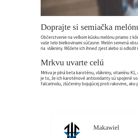
Doprajte si semiačka melón
Občerstvenie na veľkom kúsku melónu priamo z kôry 
vaše telo bielkovinami súčasne. Melón semená obsah
na vlákniny. Môžete ich ihneď zjesť alebo si odloži
Mrkvu uvarte celú
Mrkva je plná beta karoténu, vlákniny, vitamínu K1,
je to, že ich karoténové antioxidanty sú spojené so
falcarinolu, zlúčeniny bojujúcej proti rakovine, ak
Makawiel