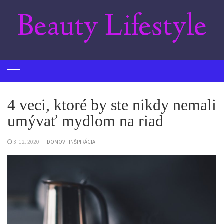
Skip
Beauty Lifestyle
to
content
4 veci, ktoré by ste nikdy nemali
umývať mydlom na riad
3. 12. 2020
DOMOV
INŠPIRÁCIA