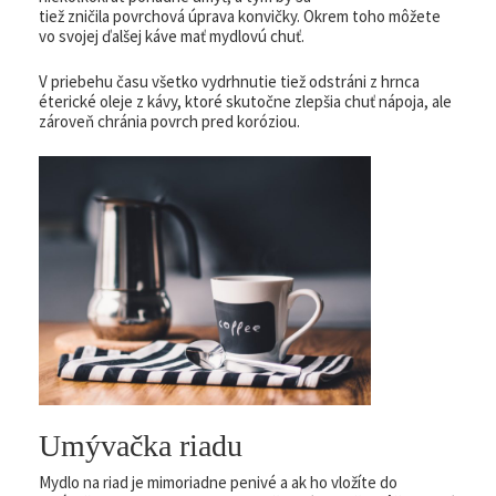
tiež zničila povrchová úprava konvičky. Okrem toho môžete
vo svojej ďalšej káve mať mydlovú chuť.
V priebehu času všetko vydrhnutie tiež odstráni z hrnca
éterické oleje z kávy, ktoré skutočne zlepšia chuť nápoja, ale
zároveň chránia povrch pred koróziou.
Umývačka riadu
Mydlo na riad je mimoriadne penivé a ak ho vložíte do