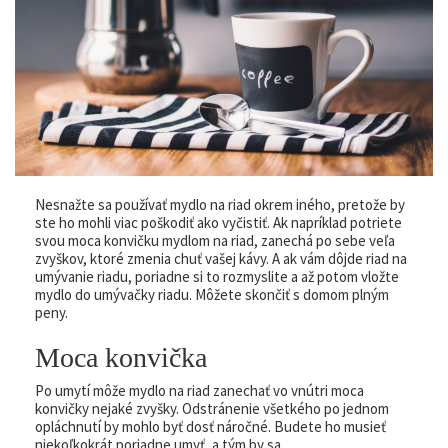
Nesnažte sa používať mydlo na riad okrem iného, pretože by
ste ho mohli viac poškodiť ako vyčistiť. Ak napríklad potriete
svou moca konvičku mydlom na riad, zanechá po sebe veľa
zvyškov, ktoré zmenia chuť vašej kávy. A ak vám dôjde riad na
umývanie riadu, poriadne si to rozmyslite a až potom vložte
mydlo do umývačky riadu. Môžete skončiť s domom plným
peny.
Moca konvička
Po umytí môže mydlo na riad zanechať vo vnútri moca
konvičky nejaké zvyšky. Odstránenie všetkého po jednom
opláchnutí by mohlo byť dosť náročné. Budete ho musieť
niekoľkokrát poriadne umyť, a tým by sa