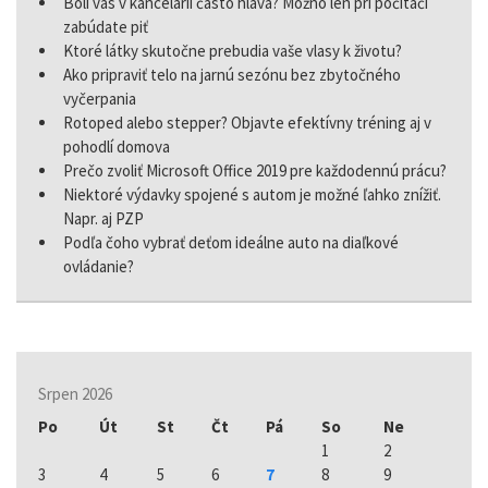
Bolí vás v kancelárii často hlava? Možno len pri počítači
zabúdate piť
Ktoré látky skutočne prebudia vaše vlasy k životu?
Ako pripraviť telo na jarnú sezónu bez zbytočného
vyčerpania
Rotoped alebo stepper? Objavte efektívny tréning aj v
pohodlí domova
Prečo zvoliť Microsoft Office 2019 pre každodennú prácu?
Niektoré výdavky spojené s autom je možné ľahko znížiť.
Napr. aj PZP
Podľa čoho vybrať deťom ideálne auto na diaľkové
ovládanie?
Srpen 2026
Po
Út
St
Čt
Pá
So
Ne
1
2
3
4
5
6
7
8
9