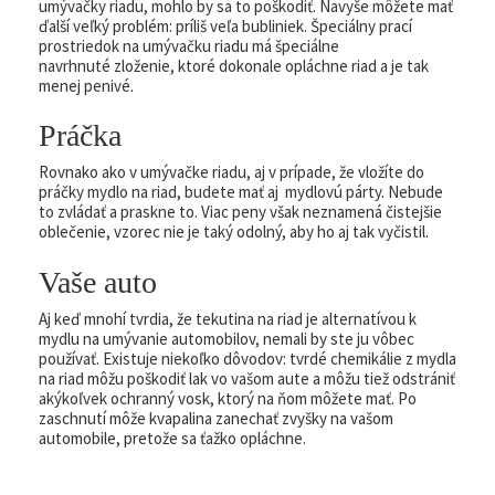
umývačky riadu, mohlo by sa to poškodiť. Navyše môžete mať
ďalší veľký problém: príliš veľa bubliniek. Špeciálny prací
prostriedok na umývačku riadu má špeciálne
navrhnuté zloženie, ktoré dokonale opláchne riad a je tak
menej penivé.
Práčka
Rovnako ako v umývačke riadu, aj v prípade, že vložíte do
práčky mydlo na riad, budete mať aj mydlovú párty. Nebude
to zvládať a praskne to. Viac peny však neznamená čistejšie
oblečenie, vzorec nie je taký odolný, aby ho aj tak vyčistil.
Vaše auto
Aj keď mnohí tvrdia, že tekutina na riad je alternatívou k
mydlu na umývanie automobilov, nemali by ste ju vôbec
používať. Existuje niekoľko dôvodov: tvrdé chemikálie z mydla
na riad môžu poškodiť lak vo vašom aute a môžu tiež odstrániť
akýkoľvek ochranný vosk, ktorý na ňom môžete mať. Po
zaschnutí môže kvapalina zanechať zvyšky na vašom
automobile, pretože sa ťažko opláchne.