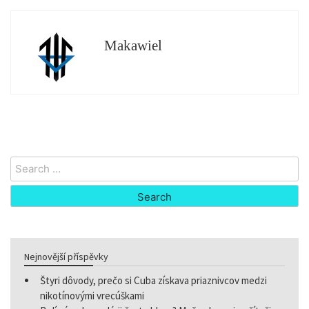
Makawiel
Search
for:
Nejnovější příspěvky
Štyri dôvody, prečo si Cuba získava priaznivcov medzi
nikotínovými vrecúškami