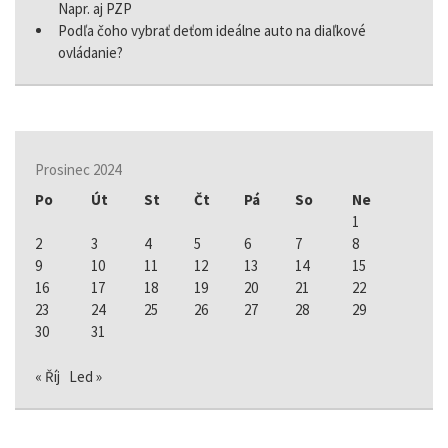
Napr. aj PZP
Podľa čoho vybrať deťom ideálne auto na diaľkové
ovládanie?
Prosinec 2024
Po
Út
St
Čt
Pá
So
Ne
1
2
3
4
5
6
7
8
9
10
11
12
13
14
15
16
17
18
19
20
21
22
23
24
25
26
27
28
29
30
31
« Říj
Led »