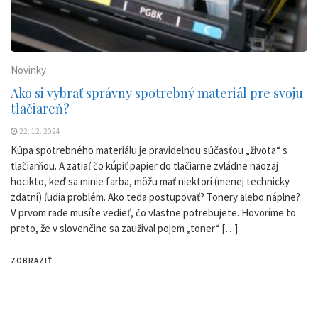
Novinky
Ako si vybrať správny spotrebný materiál pre svoju
tlačiareň?
22. 12. 2024
Kúpa spotrebného materiálu je pravidelnou súčasťou „života“ s
tlačiarňou. A zatiaľ čo kúpiť papier do tlačiarne zvládne naozaj
hocikto, keď sa minie farba, môžu mať niektorí (menej technicky
zdatní) ľudia problém. Ako teda postupovať? Tonery alebo náplne?
V prvom rade musíte vedieť, čo vlastne potrebujete. Hovoríme to
preto, že v slovenčine sa zaužíval pojem „toner“ […]
ZOBRAZIŤ