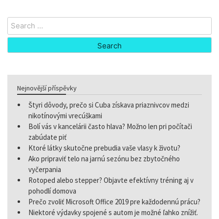
Search
for:
Nejnovější příspěvky
Štyri dôvody, prečo si Cuba získava priaznivcov medzi
nikotínovými vrecúškami
Bolí vás v kancelárii často hlava? Možno len pri počítači
zabúdate piť
Ktoré látky skutočne prebudia vaše vlasy k životu?
Ako pripraviť telo na jarnú sezónu bez zbytočného
vyčerpania
Rotoped alebo stepper? Objavte efektívny tréning aj v
pohodlí domova
Prečo zvoliť Microsoft Office 2019 pre každodennú prácu?
Niektoré výdavky spojené s autom je možné ľahko znížiť.